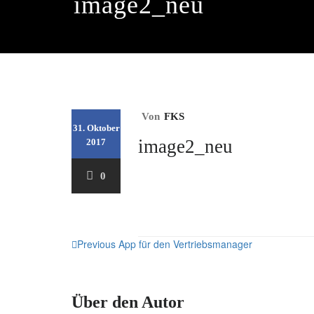
image2_neu
Von
FKS
31. Oktober
image2_neu
2017
0
Beitragsnavigation
Previous
App für den Vertriebsmanager
Über den Autor