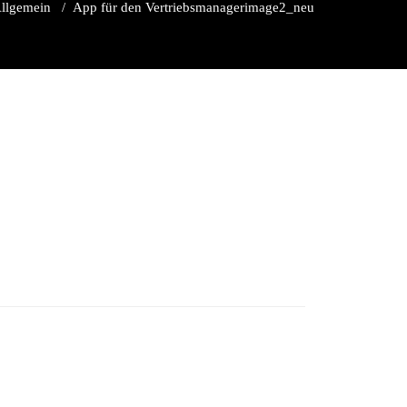
llgemein
/
App für den Vertriebsmanager
image2_neu