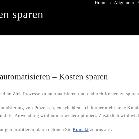
Home
/
Allgemein
en sparen
automatisieren – Kosten sparen
mit dem Ziel, Prozesse zu automatisieren und dadurch Kosten zu sparen
omatisierung von Prozessen, entscheiden sich immer mehr neue Kund
t und die Anwendung wird immer weiter optimiert. Zusätzlich wird w
ungen profitieren, dann nehmen Sie
Kontakt
zu uns auf.