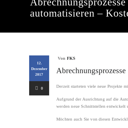
Abrechnungsprozesse
automatisieren – Kost
Von
FKS
12.
Abrechnungsprozesse 
Dezember
2017
Derzeit starteten viele neue Projekte 
0
Aufgrund der Ausrichtung auf die Aut
werden neue Schnittstellen entwickel
Möchten auch Sie von diesen Entwickl