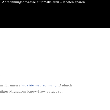
/
Abrechnungsprozesse automatisieren – Kosten sparen
.
en für unsere
Provisionsabrechnung
. Dadurch
ichtiges Migrations Know-How aufgebaut.