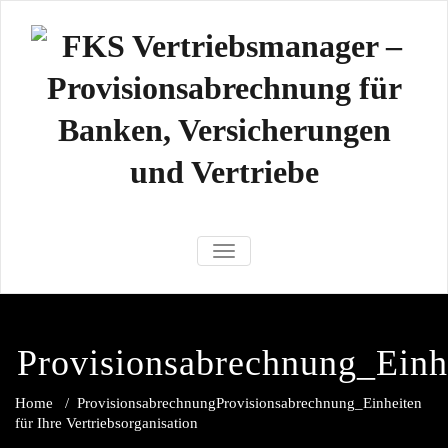
Zum
Inhalt
springen
FKS
Der Vertriebsmanager ist eine
NAVIGATION UMSCHALTEN
professionelle modulare Software.
Vertriebsmana
Kunden-/ Vertragsverwaltung,
Provisionsabrechnung,
Provisionsabre
Vertriebssteuerung,
Provisionsabrechnung_Einh
Callcentersteuerung
für Banken
Versicherunge
Home
/
Provisionsabrechnung
Provisionsabrechnung_Einheiten
für Ihre Vertriebsorganisation