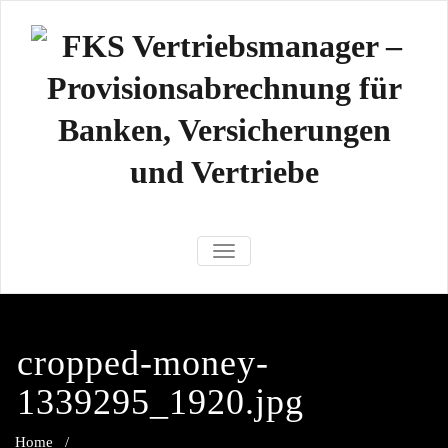
Zum
Inhalt
springen
FKS
Der Vertriebsmanager ist eine
NAVIGATION UMSCHALTEN
professionelle modulare Software.
Vertriebsmana
Kunden-/ Vertragsverwaltung,
Provisionsabrechnung,
Provisionsabre
Vertriebssteuerung,
cropped-money-
Callcentersteuerung
für Banken
1339295_1920.jpg
Versicherunge
Home
/